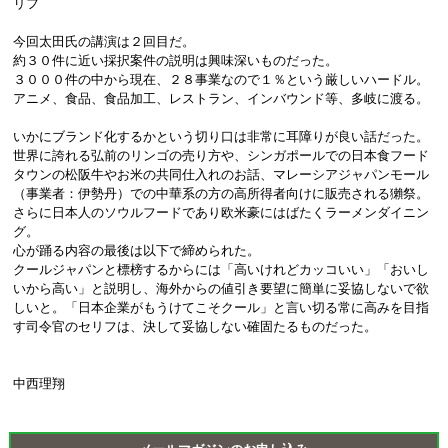
リフ

今回太田氏の講演は２回目だ。

約３０件に近い採択案件の説明は興味深いものだった。

３０００件の中から現在、２８事業なので１％という厳しいハードル。

アニメ、食品、食品加工、レストラン、インバウンド等、多岐に渡る。

いかにブランド化するかという切り口は非常に耳障りが良い話だった。

世界に誇れる弘前のリンゴの売り方や、シンガポールでの日本食フード
タウンの松阪牛やお米の共同仕入れのお話、マレーシアジャパンモール
（事業者：伊勢丹）での中華系の方の高所得者向けに販売される獺祭。 
さらに日本人のソウルフードであり欧米豪にはばたくラーメンダイニン
グ。

心が踊る内容の最後は以下で締められた。

クールジャパンと標榜するからには「高いけれどカッコいい」「おいし
いから高い」と説明し、海外からの値引き要望に簡単に妥協しないで欲
しいと。「日本企業がもうけてこそクール」と言い切る常に高みを目指
す司令官のセリフは、決して妥協しない確固たるものだった。

中西理翔