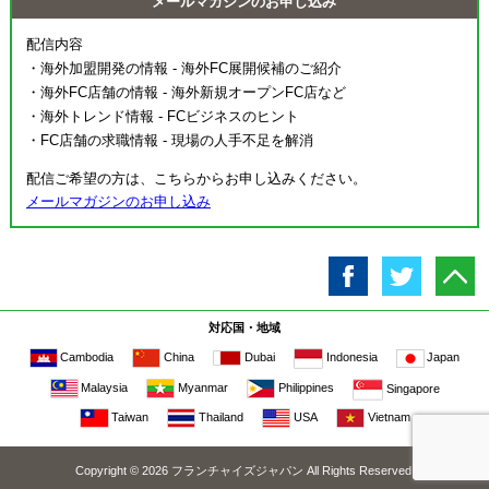
メールマガジンのお申し込み
配信内容
・海外加盟開発の情報 - 海外FC展開候補のご紹介
・海外FC店舗の情報 - 海外新規オープンFC店など
・海外トレンド情報 - FCビジネスのヒント
・FC店舗の求職情報 - 現場の人手不足を解消
配信ご希望の方は、こちらからお申し込みください。
メールマガジンのお申し込み
対応国・地域
Cambodia
China
Dubai
Japan
Indonesia
Malaysia
Myanmar
Philippines
Singapore
Taiwan
Thailand
USA
Vietnam
Copyright © 2026 フランチャイズジャパン All Rights Reserved.